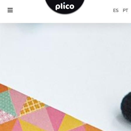
ES
PT