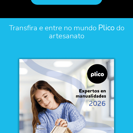
Transfira e entre no mundo
Plico
do
artesanato