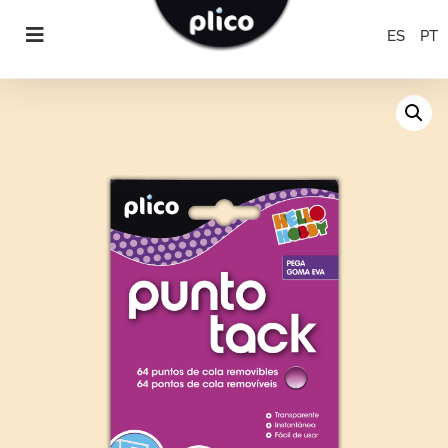
ES
PT