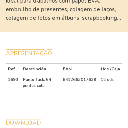
Ideal para trabalhos com papel EVA,
embrulho de presentes, colagem de laços,
colagem de fotos em álbuns, scrapbooking…
APRESENTAÇÃO
Ref.
Descripción
EAN
Uds./Caja
1693
Punto Tack. 64
8412663017639
12 uds.
puntos cola
DOWNLOAD