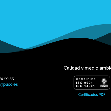
Calidad y medio ambi
74 99 55
o@plico.es
Certificados PDF