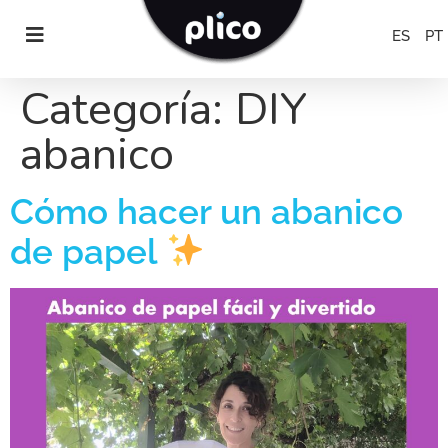
ES
PT
Categoría:
DIY
abanico
Cómo hacer un abanico
de papel