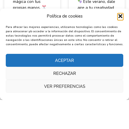
mágica con tus
Este verano, dale
propias manos.
aire a tu creatividad
Para hacerlo, hemos
con este abanico
Política de cookies
utilizado:
Cinta
hecho a mano con
Doble cara
papel, acuarela y
Para ofrecer las mejores experiencias, utilizamos tecnologías como las cookies
Discos de cierre
para almacenar y/o acceder a la información del dispositivo. El consentimiento de
estas tecnologías nos permitirá procesar datos como el comportamiento de
negros
LEER MÁS »
navegación o las identificaciones únicas en este sitio. No consentir o retirar el
consentimiento, puede afectar negativamente a ciertas características y funciones.
LEER MÁS »
ACEPTAR
octubre 24, 2025
agosto 29, 2025
RECHAZAR
VER PREFERENCIAS
Juego Pulpo
Cómo hacer