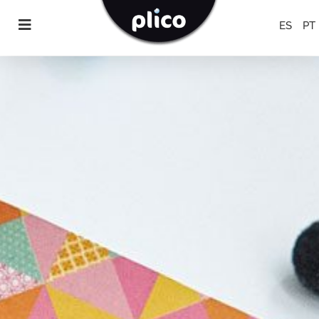
ES
PT