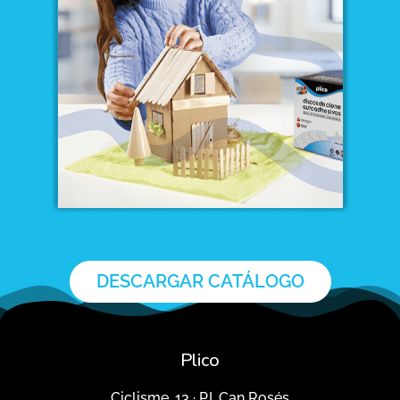
DESCARGAR CATÁLOGO
Plico
Ciclisme, 13 · P.I. Can Rosés