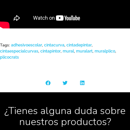
Tags:
,
,
,
adhesivoescolar
cintacurva
cintadepintar
,
,
,
,
,
cintaespecialcurvas
cintapintor
mural
muralart
muralplico
plicocrats
¿Tienes alguna duda sobre
nuestros productos?