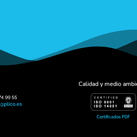
Calidad y medio ambi
74 99 55
o@plico.es
Certificados PDF