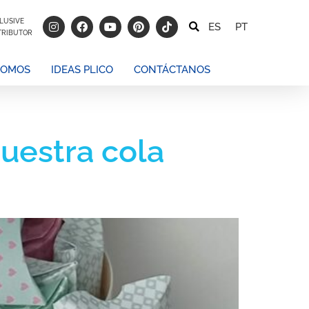
LUSIVE
ES
PT
TRIBUTOR
SOMOS
IDEAS PLICO
CONTÁCTANOS
uestra cola