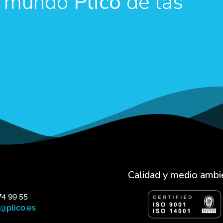
el mundo
Plico
de las
Calidad y medio ambi
74 99 55
o@plico.es