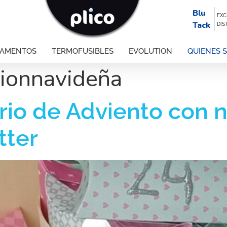
Blu
EXC
Tack
DIS
GAMENTOS
TERMOFUSIBLES
EVOLUTION
QUIENES 
ionnavideña
rio de Adviento con n
tter