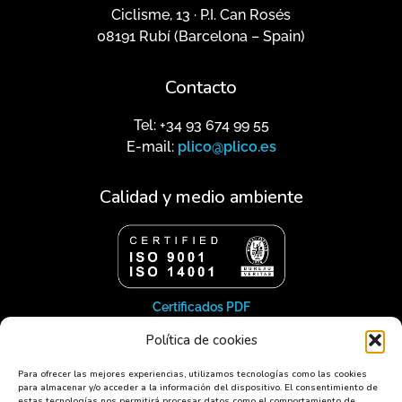
Ciclisme, 13 · P.I. Can Rosés
08191 Rubí (Barcelona – Spain)
Contacto
Tel: +34 93 674 99 55
E-mail:
plico@plico.es
Calidad y medio ambiente
Certificados PDF
Política de cookies
Síguenos
Para ofrecer las mejores experiencias, utilizamos tecnologías como las cookies
para almacenar y/o acceder a la información del dispositivo. El consentimiento de
estas tecnologías nos permitirá procesar datos como el comportamiento de