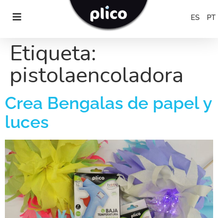
ES
PT
Etiqueta:
pistolaencoladora
Crea Bengalas de papel y
luces